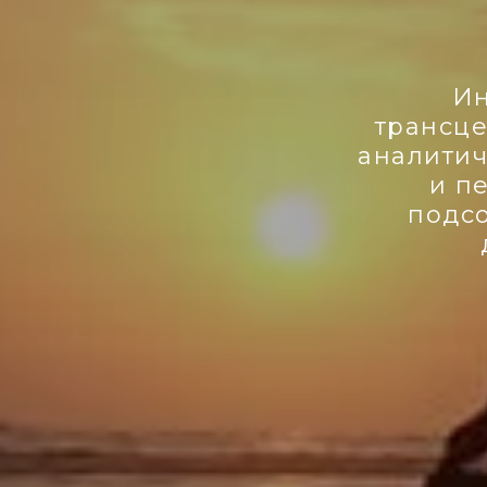
Ин
трансце
аналитич
и п
подсо