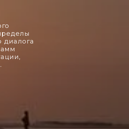
ого
 пределы
о диалога
рамм
тации,
.