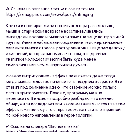
🔺 Ссылка на описание статьи и сам источник
https://samogipnoz.com/news/tpost/anti-aging
Клетки в пробирке жили почти в полтора раза дольше,
мыши в старческом возрасте восстанавливались,
выглядели моложе и выживали заметно чаще контрольной
группы. Учёные наблюдали сохранение теломер, снижение
окислительного стресса, рост уровня SIRT1 и целую цепочку
изменений, которая напоминает о том, что древние
«напитки молодости» могли быть куда менее
символичными, чем мы привыкли думать.
И самое интригующее - эффект появляется даже тогда,
когда вмешательство начинается в позднем возрасте. Это
ставит под сомнение идею, что старение можно только
слегка притормозить. Похоже, программу можно
переписать. В видео я подробно разбираю, что именно
обнаружили исследователи, какие механизмы стоят за этим
эффектом и почему это открытие может стать отправной
точкой нового направления в геронтологии.
✔ Ссылка на словарь "Эзопова языка"