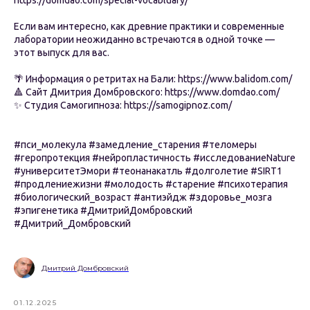
https://domdao.com/special-vocabluary/
Если вам интересно, как древние практики и современные
лаборатории неожиданно встречаются в одной точке —
этот выпуск для вас.
🌴 Информация о ретритах на Бали: https://www.balidom.com/
🔺 Сайт Дмитрия Домбровского: https://www.domdao.com/
✨ Студия Самогипноза: https://samogipnoz.com/
#пси_молекула #замедление_старения #теломеры
#геропротекция #нейропластичность #исследованиеNature
#университетЭмори #теонанакатль #долголетие #SIRT1
#продлениежизни #молодость #старение #психотерапия
#биологический_возраст #антиэйдж #здоровье_мозга
#эпигенетика #ДмитрийДомбровский
#Дмитрий_Домбровский
Дмитрий Домбровский
01.12.2025