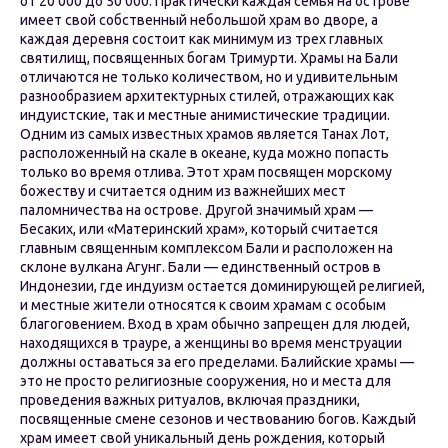
от 20 000 до 50 000. Практически каждая семья на острове
имеет свой собственный небольшой храм во дворе, а
каждая деревня состоит как минимум из трех главных
святилищ, посвященных богам Тримурти. Храмы на Бали
отличаются не только количеством, но и удивительным
разнообразием архитектурных стилей, отражающих как
индуистские, так и местные анимистические традиции.
Одним из самых известных храмов является Танах Лот,
расположенный на скале в океане, куда можно попасть
только во время отлива. Этот храм посвящен морскому
божеству и считается одним из важнейших мест
паломничества на острове. Другой значимый храм —
Бесаких, или «Материнский храм», который считается
главным священным комплексом Бали и расположен на
склоне вулкана Агунг. Бали — единственный остров в
Индонезии, где индуизм остается доминирующей религией,
и местные жители относятся к своим храмам с особым
благоговением. Вход в храм обычно запрещен для людей,
находящихся в трауре, а женщины во время менструации
должны оставаться за его пределами. Балийские храмы —
это не просто религиозные сооружения, но и места для
проведения важных ритуалов, включая праздники,
посвященные смене сезонов и чествованию богов. Каждый
храм имеет свой уникальный день рождения, который