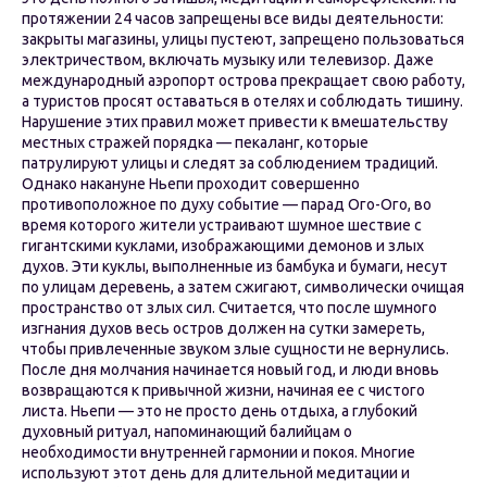
протяжении 24 часов запрещены все виды деятельности:
закрыты магазины, улицы пустеют, запрещено пользоваться
электричеством, включать музыку или телевизор. Даже
международный аэропорт острова прекращает свою работу,
а туристов просят оставаться в отелях и соблюдать тишину.
Нарушение этих правил может привести к вмешательству
местных стражей порядка — пекаланг, которые
патрулируют улицы и следят за соблюдением традиций.
Однако накануне Ньепи проходит совершенно
противоположное по духу событие — парад Ого-Ого, во
время которого жители устраивают шумное шествие с
гигантскими куклами, изображающими демонов и злых
духов. Эти куклы, выполненные из бамбука и бумаги, несут
по улицам деревень, а затем сжигают, символически очищая
пространство от злых сил. Считается, что после шумного
изгнания духов весь остров должен на сутки замереть,
чтобы привлеченные звуком злые сущности не вернулись.
После дня молчания начинается новый год, и люди вновь
возвращаются к привычной жизни, начиная ее с чистого
листа. Ньепи — это не просто день отдыха, а глубокий
духовный ритуал, напоминающий балийцам о
необходимости внутренней гармонии и покоя. Многие
используют этот день для длительной медитации и