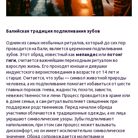
Балийская традиция подпиливания зубов
Одним из самых необычных ритуалов, который до сих пор
проводится на Бали, является церемония подпиливания
зубов. Этот обряд, известный как
мепандес
или
потонг
гиги
, считается важнейшим переходным ритуалом во
взрослую жизнь. Его проходят юноши и девушки
индуистского вероисповедания в возрасте от 14 лет и
старше. Считается, что зубы — символ животной природы
человека, а их подпиливание помогает избавиться от шести
главных пороков: гнева, жадности, похоти, зависти,
невежественности и лени. Процесс проводится в храме или
в доме семьи, а сам ритуал выполняет священник при
поддержке родственников. Перед началом обряда
участники облачаются в традиционные одежды, а их лица
украшают символические узоры. Зубы подпиливают
напильником, при этом сам процесс может вызывать
дискомфорт, но он имеет исключительно символическое
значение. Обряд сопровождается молитвами и