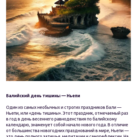
Балийский день тишины — Ньепи
Один из самых необычных и строгих праздников Бали —
Ньепи, или «день тишины». Этот праздник, отмечаемый раз
в год в день весеннего равноденствия по балийскому
календарю, знаменует собой начало нового года. В отличие
от большинства новогодних празднований в мире, Ньепи —
это день полного затишья, медитации и саморефлексии. На