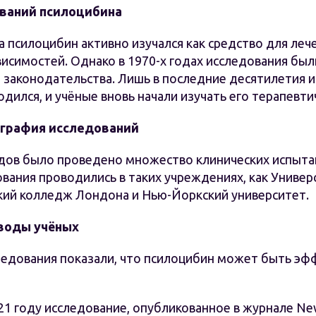
ваний псилоцибина
а псилоцибин активно изучался как средство для леч
висимостей. Однако в 1970-х годах исследования бы
 законодательства. Лишь в последние десятилетия и
дился, и учёные вновь начали изучать его терапевти
ография исследований
годов было проведено множество клинических испыта
вания проводились в таких учреждениях, как Униве
кий колледж Лондона и Нью-Йоркский университет.
воды учёных
едования показали, что псилоцибин может быть эф
21 году исследование, опубликованное в журнале New