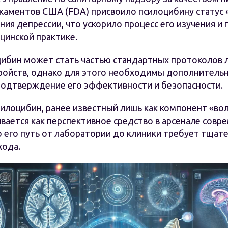
каментов США (FDA) присвоило псилоцибину статус
ния депрессии, что ускорило процесс его изучения и
цинской практике.
ибин может стать частью стандартных протоколов 
тройств, однако для этого необходимы дополнитель
подтверждение его эффективности и безопасности.
силоцибин, ранее известный лишь как компонент «во
вается как перспективное средство в арсенале совр
 его путь от лаборатории до клиники требует тщате
хода.