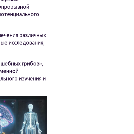
 «прорывной
 потенциального
лечения различных
ные исследования,
лшебных грибов»,
еменной
льного изучения и