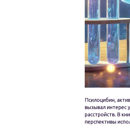
Псилоцибин, акти
вызывал интерес у
расстройств. В кн
перспективы испо