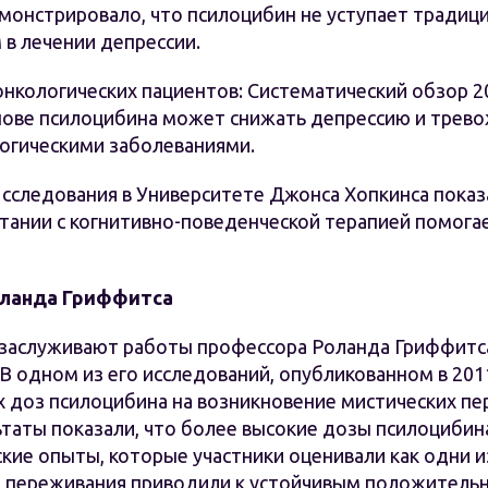
демонстрировало, что псилоцибин не уступает тради
 в лечении депрессии.
нкологических пациентов: Систематический обзор 20
снове псилоцибина может снижать депрессию и трево
логическими заболеваниями.
сследования в Университете Джонса Хопкинса показ
етании с когнитивно-поведенческой терапией помога
оланда Гриффитса
заслуживают работы профессора Роланда Гриффитса
В одном из его исследований, опубликованном в 2011
х доз псилоцибина на возникновение мистических пе
ьтаты показали, что более высокие дозы псилоциби
ские опыты, которые участники оценивали как одни 
ти переживания приводили к устойчивым положитель