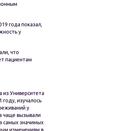
ционным
19 года показал,
жность у
али, что
ет пациентам
 из Университета
 году, изучалось
реживаний у
на чаще вызывали
из самых значимых
ным изменениям в