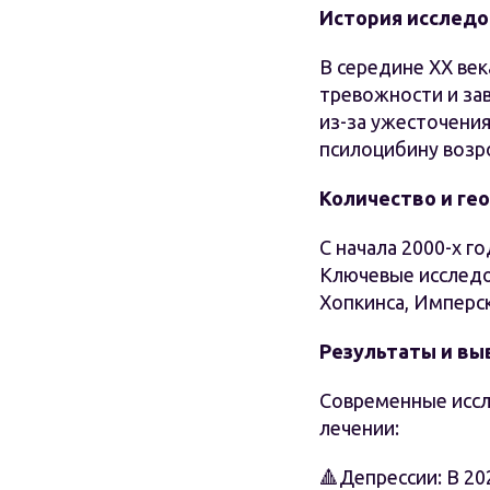
История исследо
В середине XX век
тревожности и за
из-за ужесточения
псилоцибину возро
Количество и ге
С начала 2000-х 
Ключевые исследо
Хопкинса, Имперс
Результаты и вы
Современные иссл
лечении:
🔺Депрессии: В 20