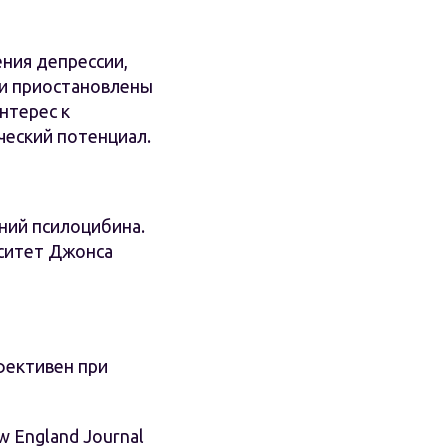
ения депрессии,
ли приостановлены
нтерес к
ческий потенциал.
ний псилоцибина.
рситет Джонса
фективен при
 England Journal