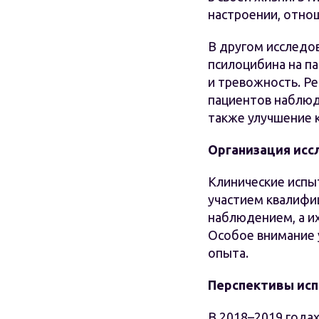
настроении, отно
В другом исследов
псилоцибина на п
и тревожность. Ре
пациентов наблюд
также улучшение к
Организация исс
Клинические испы
участием квалифи
наблюдением, а их
Особое внимание 
опыта.
Перспективы исп
В 2018–2019 года