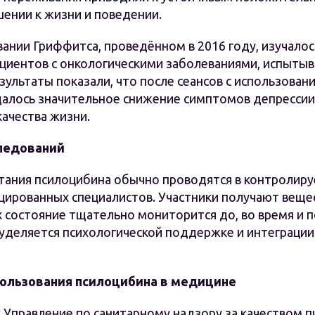
шении к жизни и поведении.
ании Гриффитса, проведённом в 2016 году, изучалос
ациентов с онкологическими заболеваниями, испыт
зультаты показали, что после сеансов с использован
алось значительное снижение симптомов депрессии 
ачества жизни.
ледований
тания псилоцибина обычно проводятся в контролиру
цированных специалистов. Участники получают веще
 состояние тщательно мониторится до, во время и п
уделяется психологической поддержке и интеграции
ользования псилоцибина в медицине
х Управление по санитарному надзору за качеством 