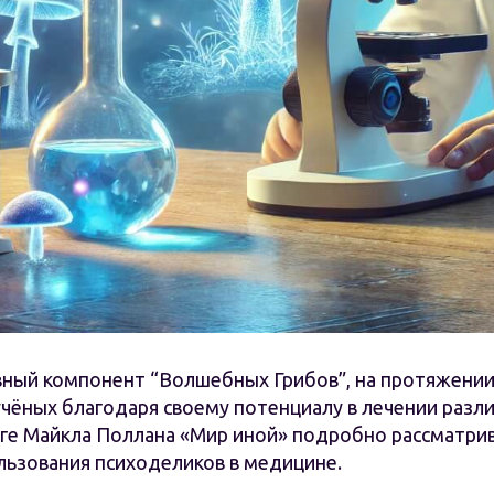
вный компонент “Волшебных Грибов”, на протяжени
чёных благодаря своему потенциалу в лечении разл
иге Майкла Поллана «Мир иной» подробно рассматрив
льзования психоделиков в медицине.