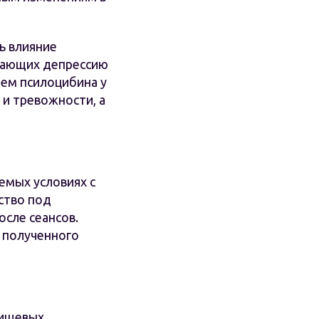
ь влияние
ывающих депрессию
ием псилоцибина у
и тревожности, а
емых условиях с
ство под
осле сеансов.
 полученного
пищевых