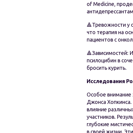
of Medicine, про
антидепрессантам
🔺Тревожности у о
что терапия на о
пациентов с онко
🔺Зависимостей: И
псилоцибин в соч
бросить курить.
Исследования Р
Особое внимание 
Джонса Хопкинса. 
влияние различны
участников. Резул
глубокие мистиче
в своей жизни. Э