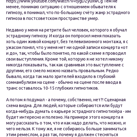
https://www.youtube.com/watch?v=tygDZyuxwCg Тем не
менее, понимаю ситуацию с отношением обывателя к
гипнозу, я понимал, что по-большому счёту жанр эстрадного
гипноза в постсоветском пространстве умер.
Недавно у меня на ретрите был человек, которого я обучал
эстрадному гипнозу. И когда он попросил меня показать
хоть один живой концерт, без телевизионного монтажа, я с
ужасом понял, что у меня нет ни одной записи концерта «от
и до», так, чтобы было понятно, по какой схеме я проводил
свои выступления. Кроме той, которую я не хотел никому
никогда показывать, так как сравнивая это выступление с
другими, его смело можно назвать провальным. Редко
бывало, когда так мало зрителей входило в глубокий
сомнамбулизм на сцене - обычно на сцене после ввода в
транс оставалось 10-15 глубоких гипнотиков.
А потом я подумал - а почему, собственно, нет?! Сценарная
схема видна. Для людей, которые собираются или будут
когда-нибудь думать о карьере эстрадного гипнотизёра - им
будет интересно и полезно. На примере этого концерта я
могу рассказать о том, что и как надо делать, что можно, и
чего нельзя. К тому же, я не собираюсь больше заниматься
этим ремеслом, а раз так, почему я должен стесняться