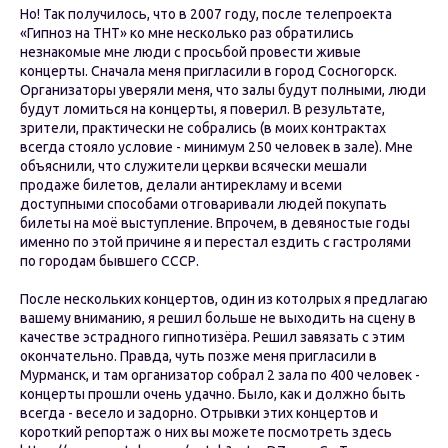
Но! Так получилось, что в 2007 году, после телепроекта
«Гипноз на ТНТ» ко мне несколько раз обратились
незнакомые мне люди с просьбой провести живые
концерты. Сначала меня пригласили в город Сосногорск.
Организаторы уверяли меня, что залы будут полными, люди
будут ломиться на концерты, я поверил. В результате,
зрители, практически не собрались (в моих контрактах
всегда стояло условие - минимум 250 человек в зале). Мне
объяснили, что служители церкви всячески мешали
продаже билетов, делали антирекламу и всеми
доступными способами отговаривали людей покупать
билеты на моё выступление. Впрочем, в девяностые годы
именно по этой причине я и перестал ездить с гастролями
по городам бывшего СССР.
После нескольких концертов, один из котолрых я предлагаю
вашему вниманию, я решил больше не выходить на сцену в
качестве эстрадного гипнотизёра. Решил завязать с этим
окончательно. Правда, чуть позже меня пригласили в
Мурманск, и там организатор собрал 2 зала по 400 человек -
концерты прошли очень удачно. Было, как и должно быть
всегда - весело и задорно. Отрывки этих концертов и
короткий репортаж о них вы можете посмотреть здесь