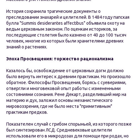
История сохранила трагические документы о
преследовании знахарей и целителей. В 1484 году папская
булла "Summis desiderantes affectibus" объявила охоту на
ведьм церковным законом. По оценкам историков, за
последующие столетия было казнено от 40 до 100 тысяч
человек, многие из которых были хранителями древних
знаний о растениях.
Эпоха Просвещения: торжество рационализма
Казалось бы, освобождение от церковных догм должно
было вернуть интерес к древним практикам. Но произошло
обратное. Философы Просвещения, борясь с суевериями,
отвергли и многовековой опыт работы с измененными
состояниями сознания. Рене Декарт, разделивший мир на
материю и дух, заложил основы механистического
мировоззрения, где не было места "примитивным"
практикам предков.
Показателен случай с грибом спорыньей, из которого позже
был синтезирован ЛСД. Средневековые целители
использовали его в микродозах для помощи при родах, но