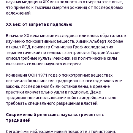
научная медицина XIX века полностью отвергла этот опыт,
что привело к тысячам смертей рожениц от послеродовых
осложнений.
XX век: от запрета к подполью
В начале XX века многие исследователи вновь обратились к
изучению психоактивных веществ. Химик Альберт Хофман
открыл ЛСД, психиатр Станислав Гроф исследовал их
терапевтический потенциал, а антрополог Гордон Уоссон
описал грибные культы Мексики. Но политические силы
оказались сильнее научного интереса.
Конвенция ООН 1971 года о психотропных веществах
поставила большинство традиционных психоделиков вне
закона. Исследования были остановлены, а древние
практики окончательно ушли в подполье. Даже
традиционное использование пейота индейцами стало
требовать специального разрешения властей.
Современный ренессанс: наука встречается с
традицией
Сегодня мы наблюдаем новый поворот в этой истории.