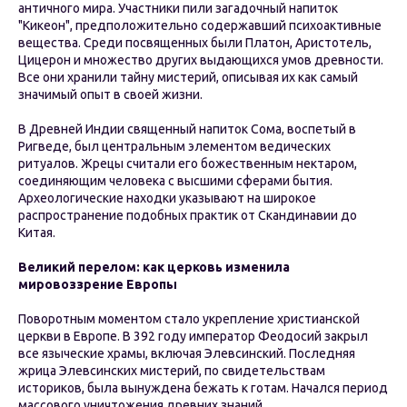
античного мира. Участники пили загадочный напиток
"Кикеон", предположительно содержавший психоактивные
вещества. Среди посвященных были Платон, Аристотель,
Цицерон и множество других выдающихся умов древности.
Все они хранили тайну мистерий, описывая их как самый
значимый опыт в своей жизни.
В Древней Индии священный напиток Сома, воспетый в
Ригведе, был центральным элементом ведических
ритуалов. Жрецы считали его божественным нектаром,
соединяющим человека с высшими сферами бытия.
Археологические находки указывают на широкое
распространение подобных практик от Скандинавии до
Китая.
Великий перелом: как церковь изменила
мировоззрение Европы
Поворотным моментом стало укрепление христианской
церкви в Европе. В 392 году император Феодосий закрыл
все языческие храмы, включая Элевсинский. Последняя
жрица Элевсинских мистерий, по свидетельствам
историков, была вынуждена бежать к готам. Начался период
массового уничтожения древних знаний.