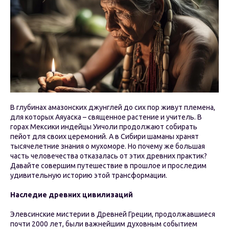
В глубинах амазонских джунглей до сих пор живут племена,
для которых Аяуаска – священное растение и учитель. В
горах Мексики индейцы Уичоли продолжают собирать
пейот для своих церемоний. А в Сибири шаманы хранят
тысячелетние знания о мухоморе. Но почему же большая
часть человечества отказалась от этих древних практик?
Давайте совершим путешествие в прошлое и проследим
удивительную историю этой трансформации.
Наследие древних цивилизаций
Элевсинские мистерии в Древней Греции, продолжавшиеся
почти 2000 лет, были важнейшим духовным событием