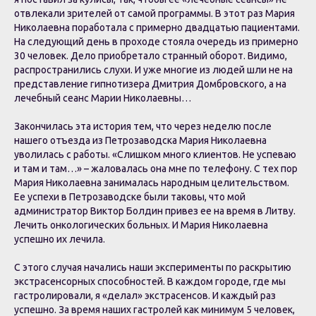
отвлекали зрителей от самой программы. В этот раз Мария
Николаевна поработала с примерно двадцатью пациентами.
На следующий день в проходе стояла очередь из примерно
30 человек. Дело приобретало странный оборот. Видимо,
распространились слухи. И уже многие из людей шли не на
представление гипнотизера Дмитрия Домбровского, а на
лечебный сеанс Марии Николаевны…
Закончилась эта история тем, что через неделю после
нашего отъезда из Петрозаводска Мария Николаевна
уволилась с работы. «Слишком много клиентов. Не успеваю
и там и там…» – жаловалась она мне по телефону. С тех пор
Мария Николаевна занималась народным целительством.
Ее успехи в Петрозаводске были таковы, что мой
администратор Виктор Болдин привез ее на время в Литву.
Лечить онкологических больных. И Мария Николаевна
успешно их лечила.
С этого случая начались наши эксперименты по раскрытию
экстрасенсорных способностей. В каждом городе, где мы
гастролировали, я «делал» экстрасенсов. И каждый раз
успешно. За время наших гастролей как минимум 5 человек,