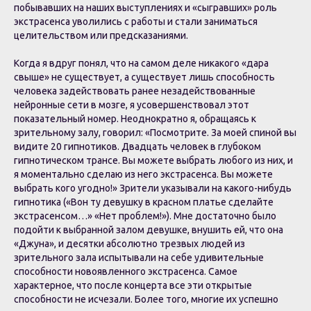
побывавших на наших выступлениях и «сыгравших» роль
экстрасенса уволились с работы и стали заниматься
целительством или предсказаниями.
Когда я вдруг понял, что на самом деле никакого «дара
свыше» не существует, а существует лишь способность
человека задействовать ранее незадействованные
нейронные сети в мозге, я усовершенствовал этот
показательный номер. Неоднократно я, обращаясь к
зрительному залу, говорил: «Посмотрите. За моей спиной вы
видите 20 гипнотиков. Двадцать человек в глубоком
гипнотическом трансе. Вы можете выбрать любого из них, и
я моментально сделаю из него экстрасенса. Вы можете
выбрать кого угодно!» Зрители указывали на какого-нибудь
гипнотика («Вон ту девушку в красном платье сделайте
экстрасенсом…» «Нет проблем!»). Мне достаточно было
подойти к выбранной залом девушке, внушить ей, что она
«Джуна», и десятки абсолютно трезвых людей из
зрительного зала испытывали на себе удивительные
способности новоявленного экстрасенса. Самое
характерное, что после концерта все эти открытые
способности не исчезали. Более того, многие их успешно