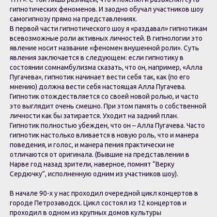
гипнотических феноменов. И заодно обучал участников шоу
самогипнозу прямо на представлениях.
В первой части гипнотического шоу я «раздавал» гипнотикам
всевозможные роли активных личностей. В гипнологии это
явление носит название «феномен внушенной роли». Суть
явления заключается в следующем: если гипнотику в
состоянии сомнамбулизма сказать, что он, например, «Алла
Пугачева», гипнотик начинает вести себя так, как (по его
мнению) должна вести себя настоящая Алла Пугачева.
Гипнотик отождествляется со своей новой ролью, и часто
это выглядит очень смешно. При этом память о собственной
личности как бы затирается. Уходит на задний план.
Гипнотик полностью убежден, что он – Алла Пугачева. Часто
гипнотик настолько вливается в новую роль, что и манера
поведения, и голос, и манера пения практически не
отличаются от оригинала. (Бывшие на представлении в
Нарве год назад зрители, наверное, помнят “Верку
Сердючку”, исполненную одним из участников шоу).
В начале 90-х у нас проходил очередной цикл концертов в
городе Петрозаводск. Цикл состоял из 12 концертов и
проходил в одном из крупных домов культуры