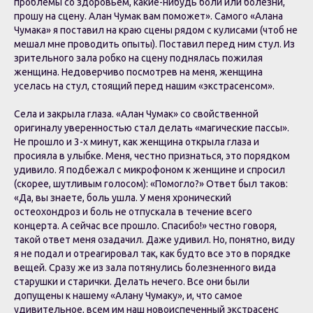
проблемы со здоровьем, какие-нибудь боли или болезни,
прошу на сцену. Алан Чумак вам поможет». Самого «Алана
Чумака» я поставил на краю сцены рядом с кулисами (чтоб не
мешал мне проводить опыты). Поставил перед ним стул. Из
зрительного зала робко на сцену поднялась пожилая
женщина. Недоверчиво посмотрев на меня, женщина
уселась на стул, стоящий перед нашим «экстрасенсом».
Села и закрыла глаза. «Алан Чумак» со свойственной
оригиналу уверенностью стал делать «магические пассы».
Не прошло и 3-х минут, как женщина открыла глаза и
просияла в улыбке. Меня, честно признаться, это порядком
удивило. Я подбежал с микрофоном к женщине и спросил
(скорее, шутливым голосом): «Помогло?» Ответ был таков:
«Да, вы знаете, боль ушла. У меня хронический
остеохондроз и боль не отпускала в течение всего
концерта. А сейчас все прошло. Спасибо!» честно говоря,
такой ответ меня озадачил. Даже удивил. Но, понятно, виду
я не подал и отреагировал так, как будто все это в порядке
вещей. Сразу же из зала потянулись болезненного вида
старушки и старички. Делать нечего. Все они были
допущены к нашему «Алану Чумаку», и, что самое
удивительное, всем им наш новоиспеченный экстрасенс