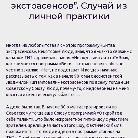
экстрасенсов”. Случай из
личной практики
Иногда, из любопытства я смотрю программу «Битва
экстрасенсов». Некоторые люди, зная, что я «как-то связан» с
каналом ТНТ спрашивают меня: «Не подстава ли это?» Зная,
как снимается программа «Битва экстрасенсов» я обычно
честно заявляю: «Нет, не подстава». И когда я начинаю
рассказывать о том, как в начале 90-х мы с ассистенткой
Людмилой «штамповали» экстрасенсов по всему тогда еще
Советскому Союзу, люди, почему-то, с недоверием на меня
косятся и скептически улыбаются…
А дело было так. В начале 90-х мы гастролировали по
Советскому тогда еще Союзу с программой «Откройте в
себе талант». Это было искрометное гипно-шоу с участием
зрителей. Зрелищная часть этого шоу, фактически была
похожа на то, что люди видели в программе «Гипноз на
ТНТ». С той лишь разницей, что я пояснял и разъяснял суть