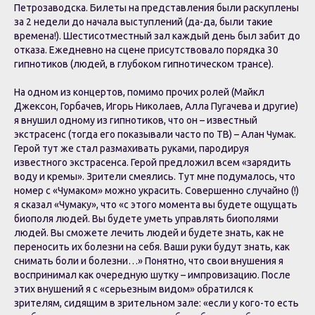
Петрозаводска. Билеты на представления были раскуплены
за 2 недели до начала выступлений (да-да, были такие
времена!). Шестисотместный зал каждый день был забит до
отказа. Ежедневно на сцене присутствовало порядка 30
гипнотиков (людей, в глубоком гипнотическом трансе).
На одном из концертов, помимо прочих ролей (Майкл
Джексон, Горбачев, Игорь Николаев, Алла Пугачева и другие)
я внушил одному из гипнотиков, что он – известный
экстрасенс (тогда его показывали часто по ТВ) – Алан Чумак.
Герой тут же стал размахивать руками, пародируя
известного экстрасенса. Герой предложил всем «зарядить
воду и кремы». Зрители смеялись. Тут мне подумалось, что
номер с «Чумаком» можно украсить. Совершенно случайно (!)
я сказал «Чумаку», что «с этого момента вы будете ощущать
биополя людей. Вы будете уметь управлять биополями
людей. Вы сможете лечить людей и будете знать, как не
переносить их болезни на себя. Ваши руки будут знать, как
снимать боли и болезни…» Понятно, что свои внушения я
воспринимал как очередную шутку – импровизацию. После
этих внушений я с «серьезным видом» обратился к
зрителям, сидящим в зрительном зале: «если у кого-то есть