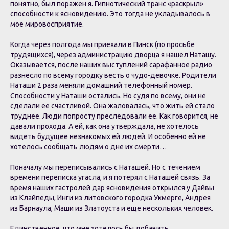
понятно, был поражен я. Гипнотический транс «раскрыл»
способности к ясновидению. Это тогда не укладывалось в
мое мировосприятие.
Когда через полгода мы приехали в Пинск (по просьбе
трудящихся), через администрацию дворца я нашел Наташу.
Оказывается, после наших выступлений сарафанное радио
разнесло по всему городку весть о чудо-девочке. Родители
Наташи 2 раза меняли домашний телефонный номер.
Способности у Наташи остались. Но судя по всему, они не
сделали ее счастливой. Она жаловалась, что жить ей стало
труднее. Люди попросту преследовали ее. Как говорится, не
давали прохода. А ей, как она утверждала, не хотелось
видеть будущее незнакомых ей людей. И особенно ей не
хотелось сообщать людям о дне их смерти…
Поначалу мы переписывались с Наташей. Но с течением
времени переписка угасла, и я потерял с Наташей связь. За
время наших гастролей дар ясновидения открылся у Дайвы
из Клайпеды, Инги из литовского городка Укмерге, Андрея
из Барнаула, Маши из Златоуста и еще нескольких человек.
Единственное, что мне хотелось бы добавить…