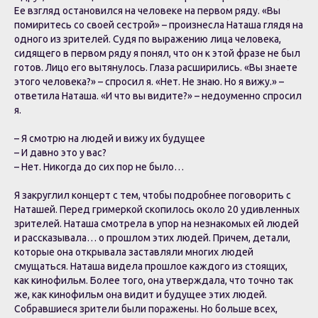
Ее взгляд остановился на человеке на первом ряду. «Вы
помиритесь со своей сестрой» – произнесла Наташа глядя на
одного из зрителей. Судя по выражению лица человека,
сидящего в первом ряду я понял, что он к этой фразе не был
готов. Лицо его вытянулось. Глаза расширились. «Вы знаете
этого человека?» – спросил я. «Нет. Не знаю. Но я вижу.» –
ответила Наташа. «И что вы видите?» – недоуменно спросил
я.
– Я смотрю на людей и вижу их будущее
– И давно это у вас?
– Нет. Никогда до сих пор не было…
Я закруглил концерт с тем, чтобы подробнее поговорить с
Наташей. Перед гримеркой скопилось около 20 удивленных
зрителей. Наташа смотрела в упор на незнакомых ей людей
и рассказывала… о прошлом этих людей. Причем, детали,
которые она открывала заставляли многих людей
смущаться. Наташа видела прошлое каждого из стоящих,
как кинофильм. Более того, она утверждала, что точно так
же, как кинофильм она видит и будущее этих людей.
Собравшиеся зрители были поражены. Но больше всех,