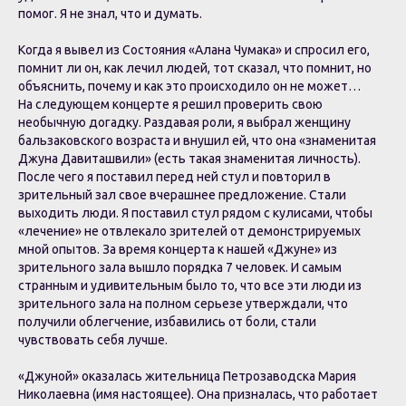
помог. Я не знал, что и думать.
Когда я вывел из Состояния «Алана Чумака» и спросил его,
помнит ли он, как лечил людей, тот сказал, что помнит, но
объяснить, почему и как это происходило он не может…
На следующем концерте я решил проверить свою
необычную догадку. Раздавая роли, я выбрал женщину
бальзаковского возраста и внушил ей, что она «знаменитая
Джуна Давиташвили» (есть такая знаменитая личность).
После чего я поставил перед ней стул и повторил в
зрительный зал свое вчерашнее предложение. Стали
выходить люди. Я поставил стул рядом с кулисами, чтобы
«лечение» не отвлекало зрителей от демонстрируемых
мной опытов. За время концерта к нашей «Джуне» из
зрительного зала вышло порядка 7 человек. И самым
странным и удивительным было то, что все эти люди из
зрительного зала на полном серьезе утверждали, что
получили облегчение, избавились от боли, стали
чувствовать себя лучше.
«Джуной» оказалась жительница Петрозаводска Мария
Николаевна (имя настоящее). Она призналась, что работает