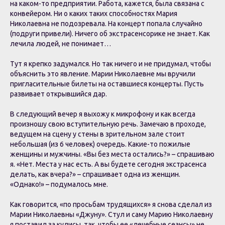
на каком-то предприятии. Работа, кажется, была связана с
конвейером. Ни о каких таких способностях Мария
Николаевна не подозревала. На концерт попала случайно
(подруги привели). Ничего об экстрасенсорике не знает. Как
лечила людей, не понимает…
Тут я крепко задумался. Но так ничего и не придумал, чтобы
объяснить это явление. Марии Николаевне мы вручили
пригласительные билеты на оставшиеся концерты. Пусть
развивает открывшийся дар.
В следующий вечер я выхожу к микрофону и как всегда
произношу свою вступительную речь. Замечаю в проходе,
ведущем на сцену у стены в зрительном зале стоит
небольшая (из 6 человек) очередь. Какие-то пожилые
женщины и мужчины. «Вы без места остались?» – спрашиваю
я. «Нет. Места у нас есть. А вы будете сегодня экстрасенса
делать, как вчера?» – спрашивает одна из женщин.
«Однако!» – подумалось мне.
Как говорится, «по просьбам трудящихся» я снова сделал из
Марии Николаевны «Джуну». Стул и саму Марию Николаевну
я поставил за кулисы, так, чтобы ее «лечебные сеансы» не