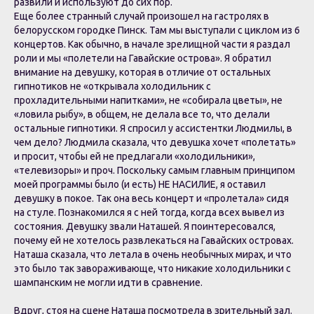
развили и используют до сих пор.
Еще более странный случай произошел на гастролях в
белорусском городке Пинск. Там мы выступали с циклом из 6
концертов. Как обычно, в начале зрелищной части я раздал
роли и мы «полетели на Гавайские острова». Я обратил
внимание на девушку, которая в отличие от остальных
гипнотиков не «открывала холодильник с
прохладительными напитками», не «собирала цветы», не
«ловила рыбу», в общем, не делала все то, что делали
остальные гипнотики. Я спросил у ассистентки Людмилы, в
чем дело? Людмила сказала, что девушка хочет «полетать»
и просит, чтобы ей не предлагали «холодильники»,
«телевизоры» и проч. Поскольку самым главным принципом
моей программы было (и есть) НЕ НАСИЛИЕ, я оставил
девушку в покое. Так она весь концерт и «пролетала» сидя
на стуле. Познакомился я с ней тогда, когда всех вывел из
состояния. Девушку звали Наташей. Я поинтересовался,
почему ей не хотелось развлекаться на Гавайских островах.
Наташа сказала, что летала в очень необычных мирах, и что
это было так завораживающе, что никакие холодильники с
шампанским не могли идти в сравнение.
Вдруг, стоя на сцене Наташа посмотрела в зрительный зал.